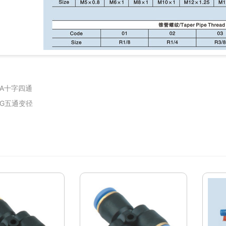
ZA十字四通
KG五通变径